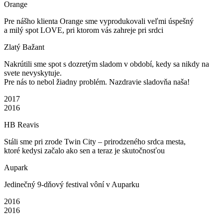
Orange
Pre nášho klienta Orange sme vyprodukovali veľmi úspešný
a milý spot LOVE, pri ktorom vás zahreje pri srdci
Zlatý Bažant
Nakrútili sme spot s dozretým sladom v období, kedy sa nikdy na
svete nevyskytuje.
Pre nás to nebol žiadny problém. Nazdravie sladovňa naša!
2017
2016
HB Reavis
Stáli sme pri zrode Twin City – prirodzeného srdca mesta,
ktoré kedysi začalo ako sen a teraz je skutočnosťou
Aupark
Jedinečný 9-dňový festival vôní v Auparku
2016
2016