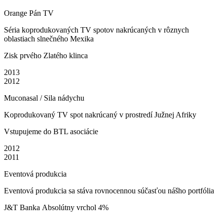
Orange Pán TV
Séria koprodukovaných TV spotov nakrúcaných v rôznych
oblastiach slnečného Mexika
Zisk prvého Zlatého klinca
2013
2012
Muconasal / Sila nádychu
Koprodukovaný TV spot nakrúcaný v prostredí Južnej Afriky
Vstupujeme do BTL asociácie
2012
2011
Eventová produkcia
Eventová produkcia sa stáva rovnocennou súčasťou nášho portfólia
J&T Banka Absolútny vrchol 4%