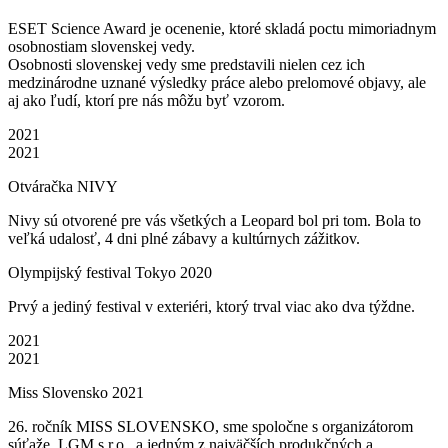
ESET Science Award je ocenenie, ktoré skladá poctu mimoriadnym
osobnostiam slovenskej vedy.
Osobnosti slovenskej vedy sme predstavili nielen cez ich
medzinárodne uznané výsledky práce alebo prelomové objavy, ale
aj ako ľudí, ktorí pre nás môžu byť vzorom.
2021
2021
Otváračka NIVY
Nivy sú otvorené pre vás všetkých a Leopard bol pri tom. Bola to
veľká udalosť, 4 dni plné zábavy a kultúrnych zážitkov.
Olympijský festival Tokyo 2020
Prvý a jediný festival v exteriéri, ktorý trval viac ako dva týždne.
2021
2021
Miss Slovensko 2021
26. ročník MISS SLOVENSKO, sme spoločne s organizátorom
súťaže, LGM s.r.o., a jedným z najväčších produkčných a