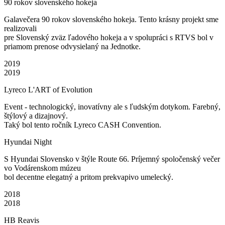
90 rokov slovenského hokeja
Galavečera 90 rokov slovenského hokeja. Tento krásny projekt sme
realizovali
pre Slovenský zväz ľadového hokeja a v spolupráci s RTVS bol v
priamom prenose odvysielaný na Jednotke.
2019
2019
Lyreco L'ART of Evolution
Event - technologický, inovatívny ale s ľudským dotykom. Farebný,
štýlový a dizajnový.
Taký bol tento ročník Lyreco CASH Convention.
Hyundai Night
S Hyundai Slovensko v štýle Route 66. Príjemný spoločenský večer
vo Vodárenskom múzeu
bol decentne elegatný a pritom prekvapivo umelecký.
2018
2018
HB Reavis