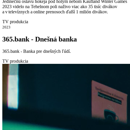
Jedinečnú oslavu hokeja pod holým nebom Kaufland Winter Games
2023 videlo na Tehelnom poli naživo viac ako 35 tisíc divákov
a v televíznych a online prenosoch ďalší 1 milión divákov.
TV produkcia
2023
365.bank - Dnešná banka
365.bank - Banka pre dnešných ľúdí.
TV produkcia