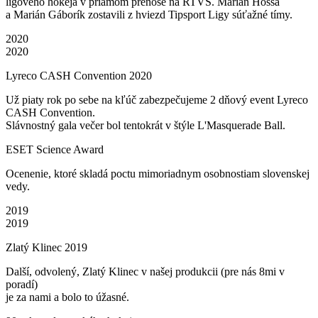
ligového hokeja v priamom prenose na RTVS. Marián Hossa
a Marián Gáborík zostavili z hviezd Tipsport Ligy súťažné tímy.
2020
2020
Lyreco CASH Convention 2020
Už piaty rok po sebe na kľúč zabezpečujeme 2 dňový event Lyreco
CASH Convention.
Slávnostný gala večer bol tentokrát v štýle L'Masquerade Ball.
ESET Science Award
Ocenenie, ktoré skladá poctu mimoriadnym osobnostiam slovenskej
vedy.
2019
2019
Zlatý Klinec 2019
Další, odvolený, Zlatý Klinec v našej produkcii (pre nás 8mi v
poradí)
je za nami a bolo to úžasné.