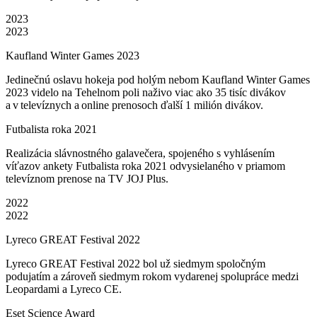
2023
2023
Kaufland Winter Games 2023
Jedinečnú oslavu hokeja pod holým nebom Kaufland Winter Games
2023 videlo na Tehelnom poli naživo viac ako 35 tisíc divákov
a v televíznych a online prenosoch ďalší 1 milión divákov.
Futbalista roka 2021
Realizácia slávnostného galavečera, spojeného s vyhlásením
víťazov ankety Futbalista roka 2021 odvysielaného v priamom
televíznom prenose na TV JOJ Plus.
2022
2022
Lyreco GREAT Festival 2022
Lyreco GREAT Festival 2022 bol už siedmym spoločným
podujatím a zároveň siedmym rokom vydarenej spolupráce medzi
Leopardami a Lyreco CE.
Eset Science Award