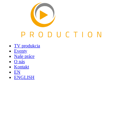
TV produkcia
Eventy
Naše práce
O nás
Kontakt
EN
ENGLISH