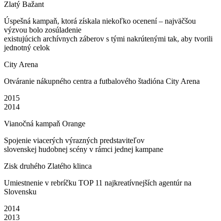
Zlatý Bažant
Úspešná kampaň, ktorá získala niekoľko ocenení – najväčšou
výzvou bolo zosúladenie
existujúcich archívnych záberov s tými nakrútenými tak, aby tvorili
jednotný celok
City Arena
Otváranie nákupného centra a futbalového štadióna City Arena
2015
2014
Vianočná kampaň Orange
Spojenie viacerých výrazných predstaviteľov
slovenskej hudobnej scény v rámci jednej kampane
Zisk druhého Zlatého klinca
Umiestnenie v rebríčku TOP 11 najkreatívnejších agentúr na
Slovensku
2014
2013