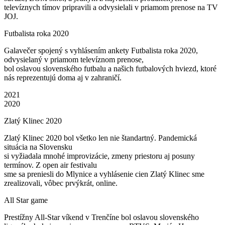
televíznych tímov pripravili a odvysielali v priamom prenose na TV
JOJ.
Futbalista roka 2020
Galavečer spojený s vyhlásením ankety Futbalista roka 2020,
odvysielaný v priamom televíznom prenose,
bol oslavou slovenského futbalu a našich futbalových hviezd, ktoré
nás reprezentujú doma aj v zahraničí.
2021
2020
Zlatý Klinec 2020
Zlatý Klinec 2020 bol všetko len nie štandartný. Pandemická
situácia na Slovensku
si vyžiadala mnohé improvizácie, zmeny priestoru aj posuny
termínov. Z open air festivalu
sme sa preniesli do Mlynice a vyhlásenie cien Zlatý Klinec sme
zrealizovali, vôbec prvýkrát, online.
All Star game
Prestížny All-Star víkend v Trenčíne bol oslavou slovenského