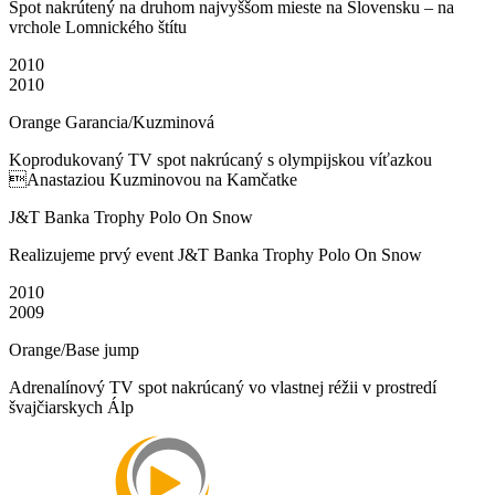
Spot nakrútený na druhom najvyššom mieste na Slovensku – na
vrchole Lomnického štítu
2010
2010
Orange Garancia/Kuzminová
Koprodukovaný TV spot nakrúcaný s olympijskou víťazkou
Anastaziou Kuzminovou na Kamčatke
J&T Banka Trophy Polo On Snow
Realizujeme prvý event J&T Banka Trophy Polo On Snow
2010
2009
Orange/Base jump
Adrenalínový TV spot nakrúcaný vo vlastnej réžii v prostredí
švajčiarskych Álp