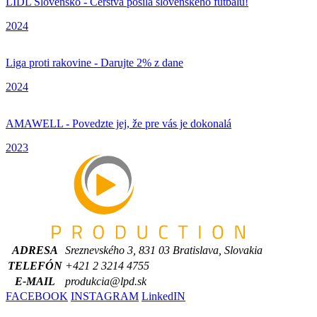
LIDL Slovensko - Čerstvá posila slovenského futbalu!
2024
Liga proti rakovine - Darujte 2% z dane
2024
AMAWELL - Povedzte jej, že pre vás je dokonalá
2023
ADRESA
Sreznevského 3, 831 03 Bratislava, Slovakia
TELEFÓN
+421 2 3214 4755
E-MAIL
produkcia@lpd.sk
FACEBOOK
INSTAGRAM
LinkedIN