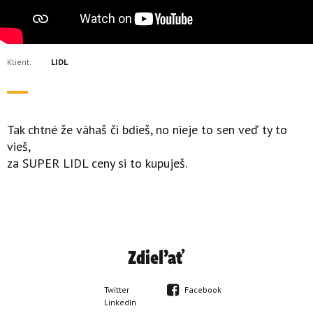
Klient:
LIDL
Tak chtné že váhaš či bdieš, no nieje to sen veď ty to
vieš,
za SUPER LIDL ceny si to kupuješ.
Zdieľať
Twitter
Facebook
LinkedIn