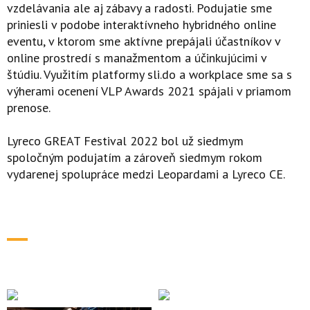
vzdelávania ale aj zábavy a radosti. Podujatie sme
priniesli v podobe interaktívneho hybridného online
eventu, v ktorom sme aktívne prepájali účastníkov v
online prostredí s manažmentom a účinkujúcimi v
štúdiu. Využitím platformy sli.do a workplace sme sa s
výherami ocenení VLP Awards 2021 spájali v priamom
prenose.
Lyreco GREAT Festival 2022 bol už siedmym
spoločným podujatím a zároveň siedmym rokom
vydarenej spolupráce medzi Leopardami a Lyreco CE.