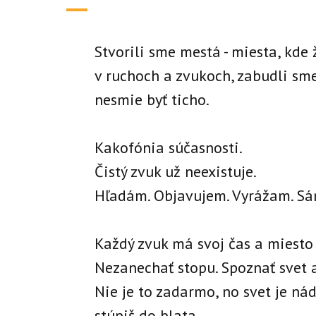
Stvorili sme mestá - miesta, kde 
v ruchoch a zvukoch, zabudli sme
nesmie byť ticho.
Kakofónia súčasnosti.
Čistý zvuk už neexistuje.
Hľadám. Objavujem. Vyrážam. Sá
Každý zvuk má svoj čas a miesto 
Nezanechať stopu. Spoznať svet a
Nie je to zadarmo, no svet je ná
stúpiš do blata.