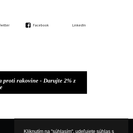
Twitter
Facebook
LinkedIn
a proti rakovine - Darujte 2% z
e
Kliknutím na “súhlasím“, udeľujete súhlas s