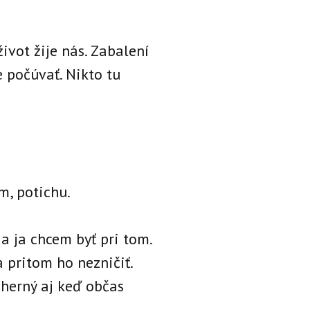
život žije nás. Zabalení
 počúvať. Nikto tu
m, potichu.
a ja chcem byť pri tom.
 pritom ho nezničiť.
dherný aj keď občas