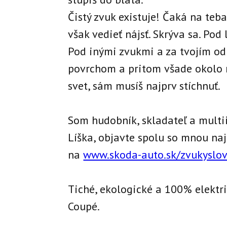
Čistý zvuk existuje! Čaká na teb
však vedieť nájsť. Skrýva sa. Pod
Pod inými zvukmi a za tvojím o
povrchom a pritom všade okolo n
svet, sám musíš najprv stíchnuť.
Som hudobník, skladateľ a multi
Líška, objavte spolu so mnou naj
na
www.skoda-auto.sk/zvukyslo
Tiché, ekologické a 100% elektr
Coupé.