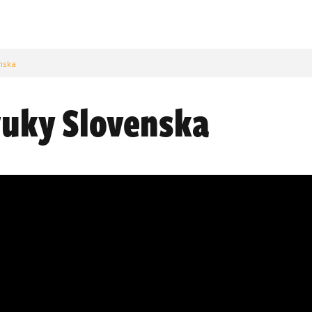
enska
vuky Slovenska