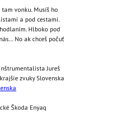
a tam vonku. Musíš ho
 listami a pod cestami.
dhodlaním. Hlboko pod
ás... No ak chceš počuť
inštrumentalista Jureš
krajšie zvuky Slovenska
venska
ické Škoda Enyaq