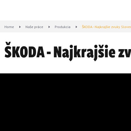
Home
Naše práce
Produkcia
ŠKODA - Najkrajšie zvuky Slov
ŠKODA - Najkrajšie z